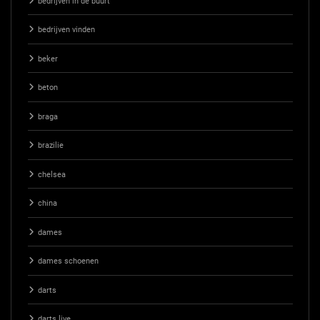
bedrijven in de buurt
bedrijven vinden
beker
beton
braga
brazilie
chelsea
china
dames
dames schoenen
darts
darts live