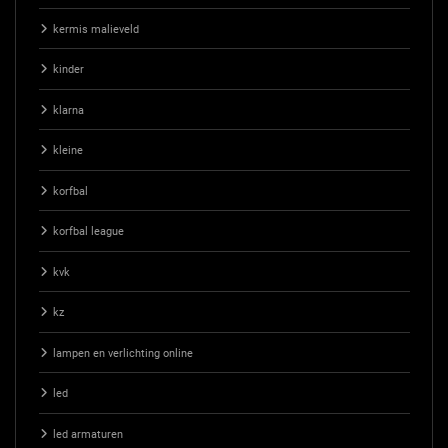
kermis malieveld
kinder
klarna
kleine
korfbal
korfbal league
kvk
kz
lampen en verlichting online
led
led armaturen