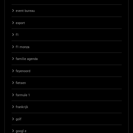
event bureau
export
f1
f1 monza
familie agenda
feyenoord
fietsen
formule 1
frankrijk
golf
googl e