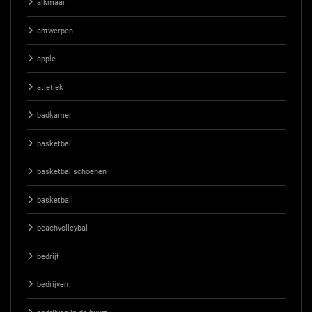
alkmaar
antwerpen
apple
atletiek
badkamer
basketbal
basketbal schoenen
basketball
beachvolleybal
bedrijf
bedrijven