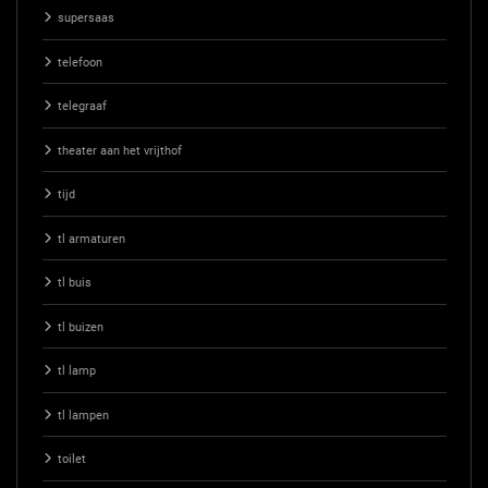
supersaas
telefoon
telegraaf
theater aan het vrijthof
tijd
tl armaturen
tl buis
tl buizen
tl lamp
tl lampen
toilet