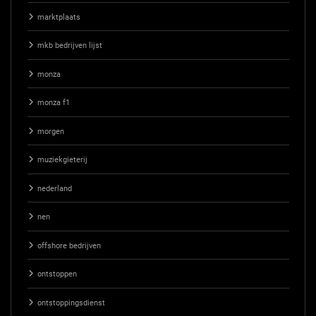
marktplaats
mkb bedrijven lijst
monza
monza f1
morgen
muziekgieterij
nederland
nen
offshore bedrijven
ontstoppen
ontstoppingsdienst